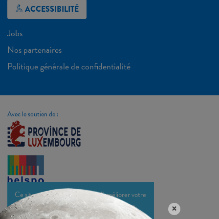
ACCESSIBILITÉ
Jobs
Nos partenaires
Politique générale de confidentialité
Avec le soutien de :
Ce site utilise des cookies afin d’améliorer votre
expérience et optimiser nos sites et services.
×
En savoir plus