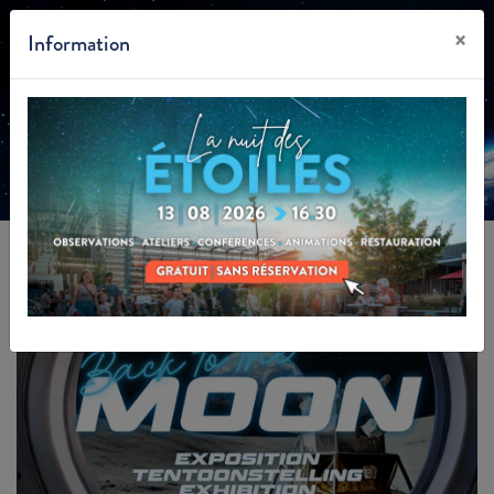
×
Information
FR
BACK TO THE MOON
- EXPOSITION
IMMERSIVE DÉDIÉE
À LA LUNE