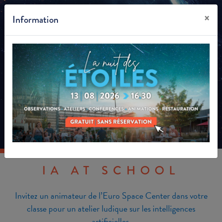
×
Information
FR
PRÉSENTE
IA AT SCHOOL
Invitez un animateur de l’Euro Space Center dans votre
classe pour un atelier ludique sur les intelligences
artificielles.