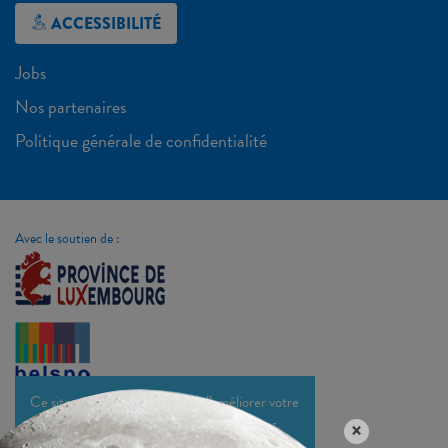
ACCESSIBILITÉ
Jobs
Nos partenaires
Politique générale de confidentialité
Avec le soutien de :
Ce site utilise des cookies afin d’améliorer votre
expérience et optimiser nos sites et services.
×
En savoir plus