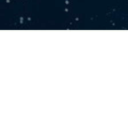
OVERNACHTIN
d over drie verdiepingen (Earth, Mars and Sky) en nodigen u uit
Euro Space Center. Elke kamer is uitgerust met een badkamer (twe