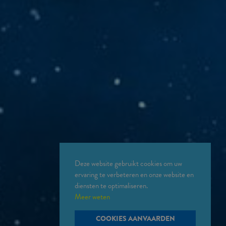
Deze website gebruikt cookies om uw
ervaring te verbeteren en onze website en
diensten te optimaliseren.
Meer weten
COOKIES AANVAARDEN