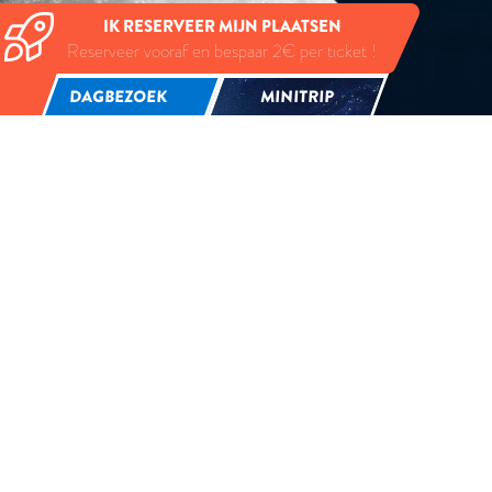
IK RESERVEER MIJN PLAATSEN
Reserveer vooraf en bespaar 2€ per ticket !
DAGBEZOEK
MINITRIP
Onze 24 kamers met 10 bedden liggen versprei
rust te komen tijdens uw missie in het 