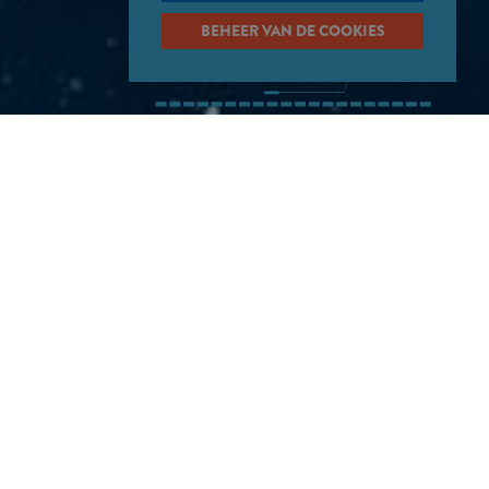
BEHEER VAN DE COOKIES
G
 om te reizen. Een ideale configuratie om tot
e douches, twee wastafels en toiletten).