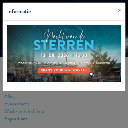
×
Informatie
NL
EXPOSITIONS
Onvergetelijke avonturen voor jong en oud.
Het Euro Space Center verwelkomt u voor een reeks niet
te missen evenementen.
Alles
Evènements
Week-ends à thème
Expositions